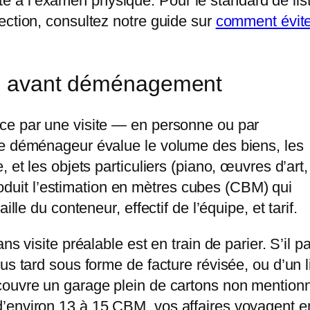
nvite à l’examen physique. Pour le standard de lis
ection, consultez notre guide sur
comment évite
que avant déménagement
ce par une visite — en personne ou par
le déménageur évalue le volume des biens, les
 et les objets particuliers (piano, œuvres d’art,
 produit l’estimation en mètres cubes (CBM) qui
lle du conteneur, effectif de l’équipe, et tarif.
s visite préalable est en train de parier. S’il pa
us tard sous forme de facture révisée, ou d’un l
couvre un garage plein de cartons non mention
’environ 13 à 15 CBM, vos affaires voyagent e