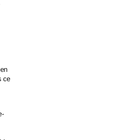
a
ien
s ce
e-