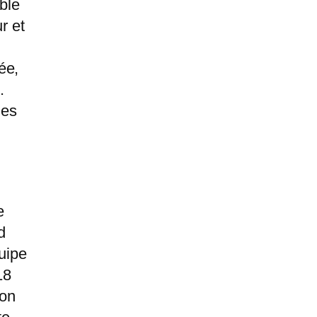
ble
r et
ée,
.
des
e
d
quipe
18
son