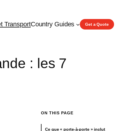
t Transport
Country Guides
Get a Quote
nde : les 7
ON THIS PAGE
Ce que « porte-à-porte » inclut