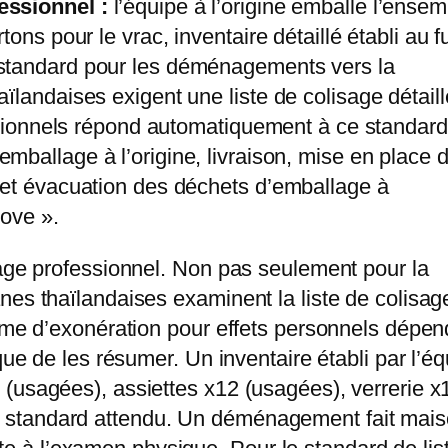
essionnel :
l’équipe à l’origine emballe l’ensem
ons pour le vrac, inventaire détaillé établi au fu
standard pour les déménagements vers la
ïlandaises exigent une liste de colisage détaill
essionnels répond automatiquement à ce standard
emballage à l’origine, livraison, mise en place 
 et évacuation des déchets d’emballage à
love ».
lage professionnel. Non pas seulement pour la
nes thaïlandaises examinent la liste de colisag
gime d’exonération pour effets personnels dépen
que de les résumer. Un inventaire établi par l’é
(usagées), assiettes x12 (usagées), verrerie x
 standard attendu. Un déménagement fait mai