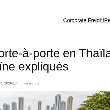
Corporate Freight
Pe
ralia
Dubai
USA
e-à-porte en Thaïla
 Zealand
United Kingdom
Canada
îne expliqués
gapore
France
g Kong
Greece
 3, 2026
|
13 min de lecture
iland
th Korea
na