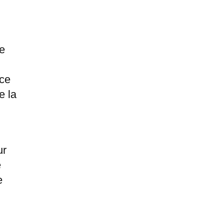
le
nce
e la
ur
e
e