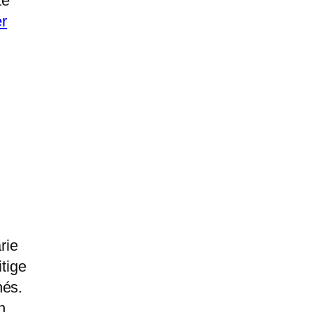
te
r
rie
itige
nés.
n