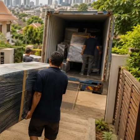
tnam
bodia
golia