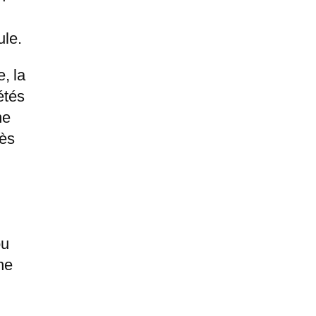
ule.
e, la
étés
ne
dès
ou
ne