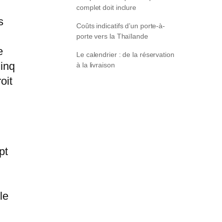
complet doit inclure
s
Coûts indicatifs d’un porte-à-
porte vers la Thaïlande
e
Le calendrier : de la réservation
Cinq
à la livraison
oit
pt
le