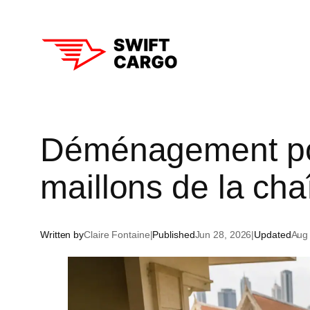
Skip
to
content
Aust
Déménagement port
New
maillons de la cha
Sin
Hon
Written by
Claire Fontaine
|
Published
Jun 28, 2026
|
Updated
Aug
Tha
Sou
Chi